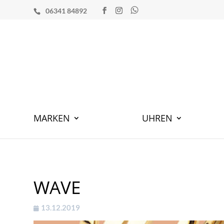
06341 84892
MARKEN
UHREN
WAVE
13.12.2019