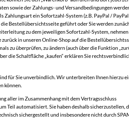
Daten sowie der Zahlungs- und Versandbedingungen werden
 als Zahlungsart ein Sofortzahl-System (z.B. PayPal / PayP
ie Bestellübersichtsseite geführt oder Sie werden zunächs
eiterleitung zu dem jeweiligen Sofortzahl-System, nehmen
 zurück in unseren Online-Shop auf die Bestellübersichtss
mals zu überprüfen, zu ändern (auch über die Funktion „zu
er die Schaltfläche „kaufen“ erklären Sie rechtsverbindl
nd für Sie unverbindlich. Wir unterbreiten Ihnen hierzu ei
en können.
ung aller im Zusammenhang mit dem Vertragsschluss
um Teil automatisiert. Sie haben deshalb sicherzustellen, d
technisch sichergestellt und insbesondere nicht durch SPAM