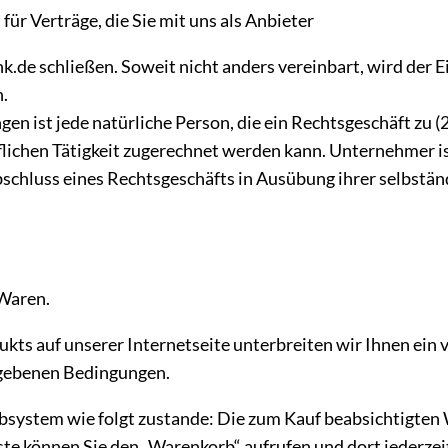
r Verträge, die Sie mit uns als Anbieter
k.de schließen. Soweit nicht anders vereinbart, wird der
.
n ist jede natürliche Person, die ein Rechtsgeschäft zu 
flichen Tätigkeit zugerechnet werden kann. Unternehmer ist
Abschluss eines Rechtsgeschäfts in Ausübung ihrer selbstän
 Waren.
ukts auf unserer Internetseite unterbreiten wir Ihnen ein
egebenen Bedingungen.
system wie folgt zustande: Die zum Kauf beabsichtigten 
iste können Sie den „Warenkorb“ aufrufen und dort jederz