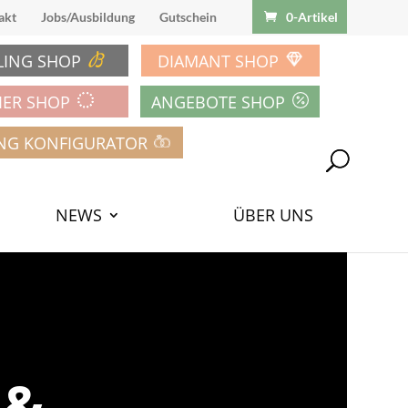
akt
Jobs/Ausbildung
Gutschein
0-Artikel
LING SHOP
DIAMANT SHOP
IER SHOP
ANGEBOTE SHOP
NG KONFIGURATOR
NEWS
ÜBER UNS
 &