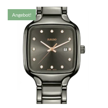
war:
ist:
€1.880,00
€1.320,00.
Angebot!