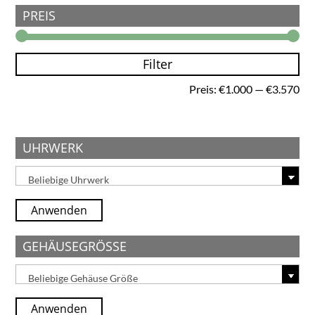
PREIS
Filter
Min
Ma
Preis:
€1.000
—
€3.570
Pre
Pre
UHRWERK
Anwenden
GEHÄUSEGRÖSSE
Anwenden