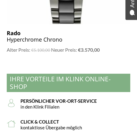
Rado
Hyperchrome Chrono
Ursprünglicher
Aktueller
Alter Preis:
Neuer Preis:
€
3.570,00
€
5.100,00
Preis
Preis
war:
ist:
€5.100,00
€3.570,00.
IHRE VORTEILE IM KLINK ONLINE-
SHOP
PERSÖNLICHER VOR-ORT-SERVICE
in den Klink Filialen
CLICK & COLLECT
kontaktlose Übergabe möglich