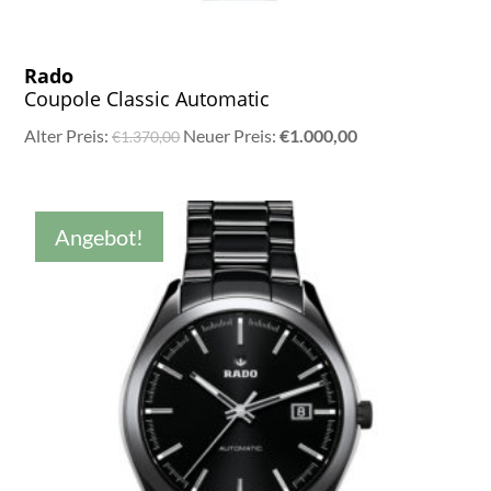
Rado
Coupole Classic Automatic
Ursprünglicher
Aktueller
Alter Preis:
Neuer Preis:
€
1.000,00
€
1.370,00
Preis
Preis
war:
ist:
€1.370,00
€1.000,00.
Angebot!