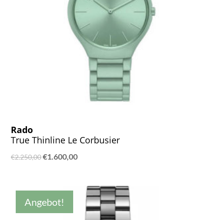
Rado
True Thinline Le Corbusier
Ursprünglicher
Aktueller
€
1.600,00
€
2.250,00
Preis
Preis
war:
ist:
€2.250,00
€1.600,00.
Angebot!