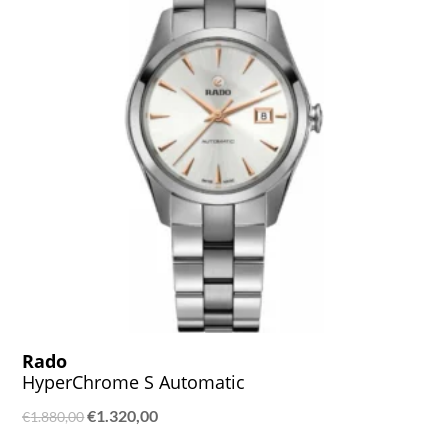
Rado
HyperChrome S Automatic
Ursprünglicher
Aktueller
€
1.320,00
€
1.880,00
Preis
Preis