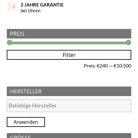
2 JAHRE GARANTIE
bei Uhren
PREIS
Filter
Min
Ma
Preis:
€240
—
€10.500
Pre
Pre
HERSTELLER
Anwenden
GRÖSSE