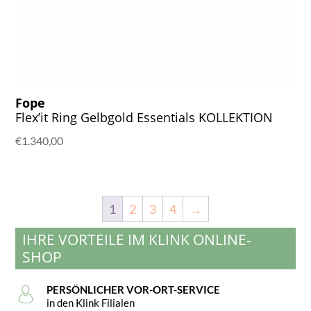
Fope
Flex’it Ring Gelbgold Essentials KOLLEKTION
€
1.340,00
1
2
3
4
→
IHRE VORTEILE IM KLINK ONLINE-
SHOP
PERSÖNLICHER VOR-ORT-SERVICE
in den Klink Filialen