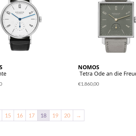
S
NOMOS
nte
Tetra Ode an die Freu
0
€
1.860,00
15
16
17
18
19
20
→