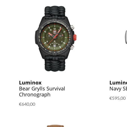
€750,00
€600,00.
Luminox
Lumin
Bear Grylls Survival
Navy S
Chronograph
€
595,00
€
640,00