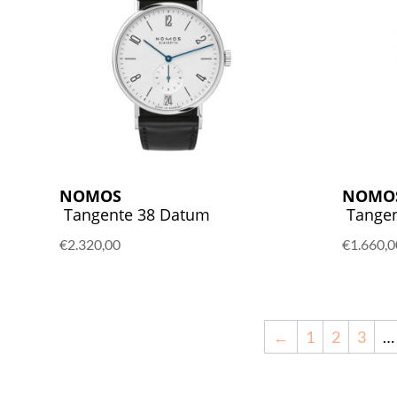
NOMOS
NOMO
Tangente 38 Datum
Tange
€
2.320,00
€
1.660,0
←
1
2
3
…