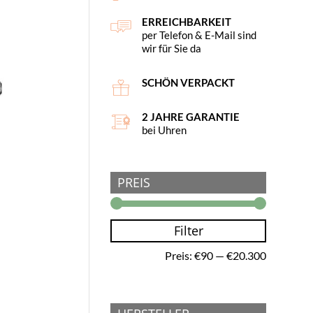
ERREICHBARKEIT
per Telefon & E-Mail sind
wir für Sie da
SCHÖN VERPACKT
2 JAHRE GARANTIE
bei Uhren
PREIS
Filter
Min.
Max.
Preis:
€90
—
€20.300
Preis
Preis