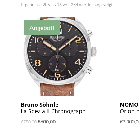
Nach
Ergebnisse 205 – 216 von 234 werden angezeigt
Aktualität
sortiert
Angebot!
Bruno Söhnle
NOMO
La Spezia II Chronograph
Orion 
Ursprünglicher
Aktueller
€
600,00
€
3.300,0
€
750,00
Preis
Preis
war:
ist: