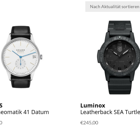
S
Luminox
neomatik 41 Datum
Leatherback SEA Turtle
0
€
245,00