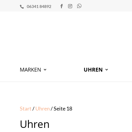
06341 84892
MARKEN
UHREN
Start
/
Uhren
/ Seite 18
Uhren