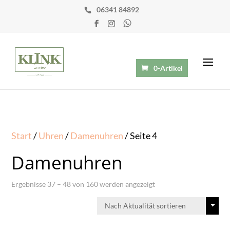
06341 84892
0-Artikel
Start
/
Uhren
/
Damenuhren
/ Seite 4
Damenuhren
Nach
Ergebnisse 37 – 48 von 160 werden angezeigt
Aktualität
sortiert