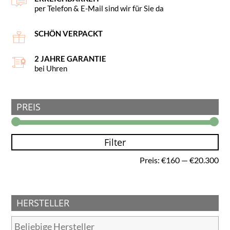
per Telefon & E-Mail sind wir für Sie da
SCHÖN VERPACKT
2 JAHRE GARANTIE
bei Uhren
PREIS
Filter
Min
Ma
Preis:
€160
—
€20.300
Pre
Pre
HERSTELLER