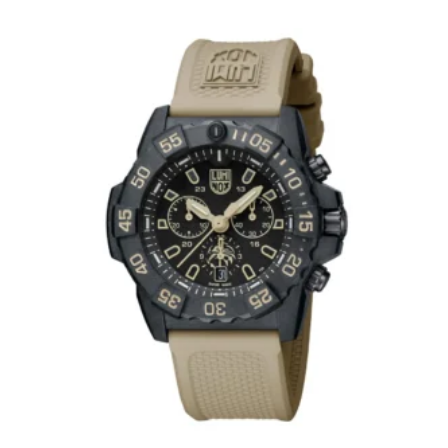
war:
ist:
€695,00
€436,00.