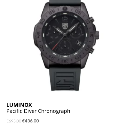
LUMINOX
Pacific Diver Chronograph
Ursprünglicher
Aktueller
€
436,00
€
695,00
Preis
Preis