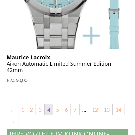
Maurice Lacroix
Aikon Automatic Limited Summer Edition
42mm
€
2.550,00
←
1
2
3
4
5
6
7
…
12
13
14
→
IHRE VORTEILE IM KLINK ONLINE-