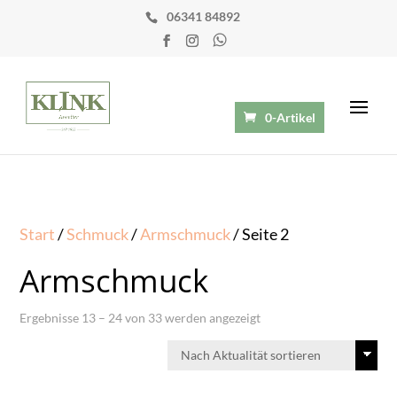
06341 84892
0-Artikel
Start
/
Schmuck
/
Armschmuck
/ Seite 2
Armschmuck
Nach
Ergebnisse 13 – 24 von 33 werden angezeigt
Aktualität
sortiert