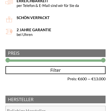
ERREICHBARKEIT
per Telefon & E-Mail sind wir für Sie da
SCHÖN VERPACKT
2 JAHRE GARANTIE
bei Uhren
PREIS
Filter
Min
Ma
Preis:
€600
—
€13.000
Pre
Pre
HERSTELLER