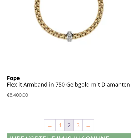
Fope
Flex it Armband in 750 Gelbgold mit Diamanten
€
8.400,00
←
1
2
3
→