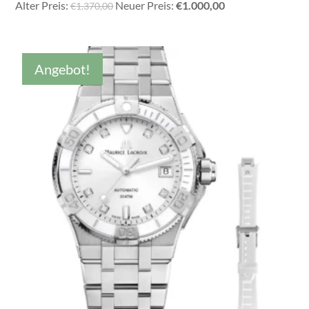
Ursprünglicher
Aktueller
Alter Preis:
Neuer Preis:
€
1.000,00
€
1.370,00
Preis
Preis
war:
ist:
€1.370,00
€1.000,00.
Angebot!