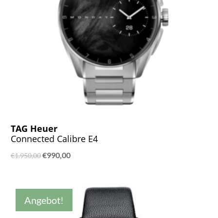
TAG Heuer
Connected Calibre E4
Ursprünglicher
Aktueller
€
990,00
€
1.950,00
Preis
Preis
war:
ist:
€1.950,00
€990,00.
Angebot!