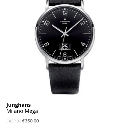
Junghans
Milano Mega
Ursprünglicher
Aktueller
€
350,00
€
439,00
Preis
Preis