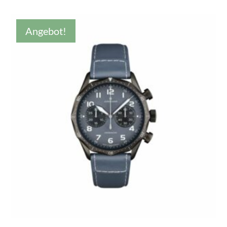
war:
ist:
€439,00
€350,00.
Angebot!