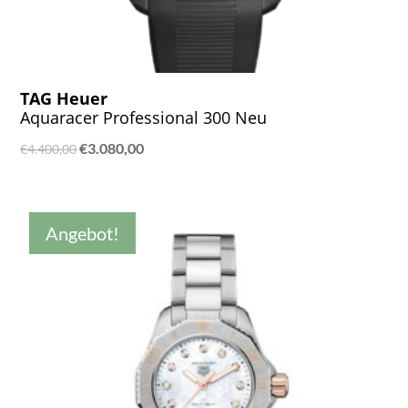
TAG Heuer
Aquaracer Professional 300 Neu
Ursprünglicher
Aktueller
€
3.080,00
€
4.400,00
Preis
Preis
war:
ist:
€4.400,00
€3.080,00.
Angebot!