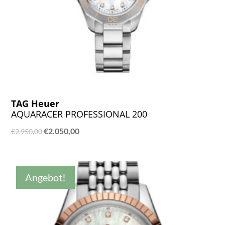
TAG Heuer
AQUARACER PROFESSIONAL 200
Ursprünglicher
Aktueller
€
2.050,00
€
2.950,00
Preis
Preis
war:
ist:
€2.950,00
€2.050,00.
Angebot!