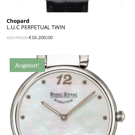
Chopard
L.U.C PERPETUAL TWIN
Ursprünglicher
Aktueller
€
18.200,00
€
25.900,00
Preis
Preis
war:
ist:
€25.900,00
€18.200,00.
Angebot!