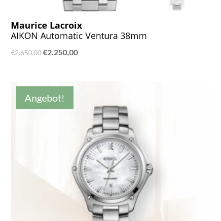
Maurice Lacroix
AIKON Automatic Ventura 38mm
Ursprünglicher
Aktueller
€
2.250,00
€
2.650,00
Preis
Preis
war:
ist:
€2.650,00
€2.250,00.
Angebot!