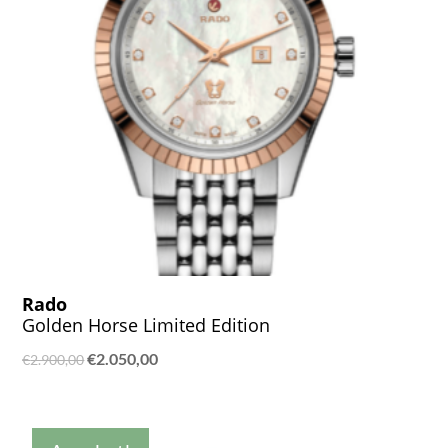
Rado
Golden Horse Limited Edition
Ursprünglicher
Aktueller
€
2.050,00
€
2.900,00
Preis
Preis
war:
ist:
€2.900,00
€2.050,00.