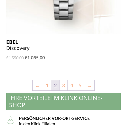
EBEL
Discovery
Ursprünglicher
Aktueller
€
1.085,00
€
1.550,00
Preis
Preis
war:
ist:
€1.550,00
€1.085,00.
←
1
2
3
4
5
→
IHRE VORTEILE IM KLINK ONLINE-
SHOP
PERSÖNLICHER VOR-ORT-SERVICE
in den Klink Filialen