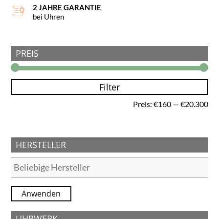
2 JAHRE GARANTIE
bei Uhren
PREIS
Filter
Min
Ma
Preis:
€160
—
€20.300
Pre
Pre
HERSTELLER
Anwenden
UHRWERK