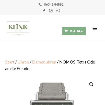
06341 84892
0-Artikel
Start
/
Uhren
/
Damenuhren
/ NOMOS Tetra Ode
an die Freude