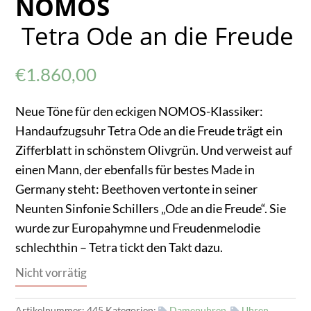
NOMOS
Tetra Ode an die Freude
€
1.860,00
Neue Töne für den eckigen NOMOS-Klassiker:
Handaufzugsuhr Tetra Ode an die Freude trägt ein
Zifferblatt in schönstem Olivgrün. Und verweist auf
einen Mann, der ebenfalls für bestes Made in
Germany steht: Beethoven vertonte in seiner
Neunten Sinfonie Schillers „Ode an die Freude“. Sie
wurde zur Europahymne und Freudenmelodie
schlechthin – Tetra tickt den Takt dazu.
Nicht vorrätig
Artikelnummer:
445
Kategorien:
Damenuhren
,
Uhren