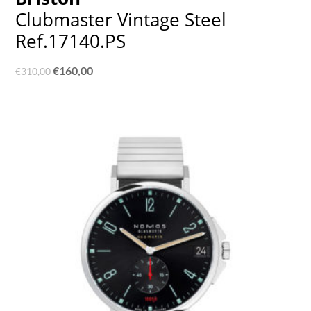
Clubmaster Vintage Steel
Ref.17140.PS
Ursprünglicher
Aktueller
€
160,00
€
310,00
Preis
Preis
war:
ist:
€310,00
€160,00.