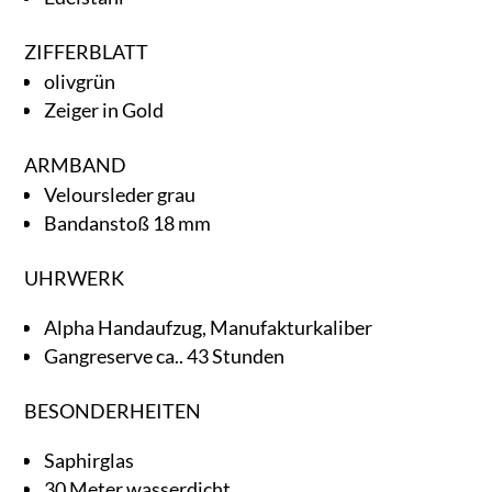
ZIFFERBLATT
olivgrün
Zeiger in Gold
ARMBAND
Veloursleder grau
Bandanstoß 18 mm
UHRWERK
Alpha Handaufzug, Manufakturkaliber
Gangreserve ca.. 43 Stunden
BESONDERHEITEN
Saphirglas
30 Meter wasserdicht