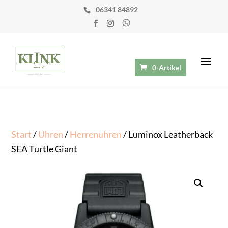
06341 84892
0-Artikel
Start
/
Uhren
/
Herrenuhren
/ Luminox Leatherback
SEA Turtle Giant