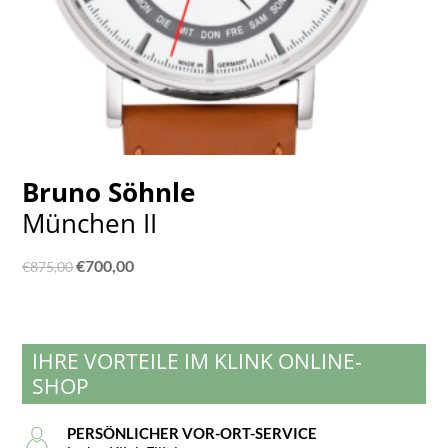
Bruno Söhnle
München II
Ursprünglicher
Aktueller
€
700,00
€
875,00
Preis
Preis
war:
ist:
€875,00
€700,00.
IHRE VORTEILE IM KLINK ONLINE-
SHOP
PERSÖNLICHER VOR-ORT-SERVICE