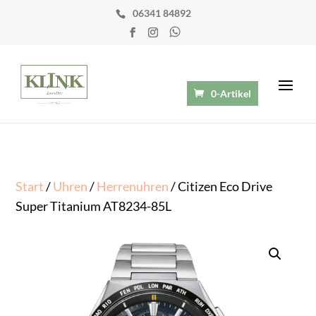
06341 84892
0-Artikel
Start
/
Uhren
/
Herrenuhren
/ Citizen Eco Drive
Super Titanium AT8234-85L