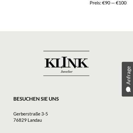
Preis:
€90
—
€100
Pre
Pre
Anfrage
BESUCHEN SIE UNS
Gerberstraße 3-5
76829 Landau