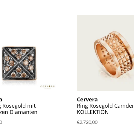
a
Cervera
g Rosegold mit
Ring Rosegold Camde
zen Diamanten
KOLLEKTION
0
€
2.720,00