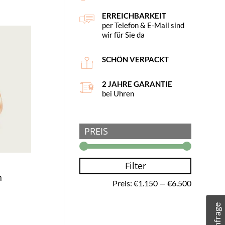
ERREICHBARKEIT
per Telefon & E-Mail sind
wir für Sie da
SCHÖN VERPACKT
2 JAHRE GARANTIE
bei Uhren
PREIS
Filter
Min.
Max.
n
Preis:
€1.150
—
€6.500
Preis
Preis
Anfrage