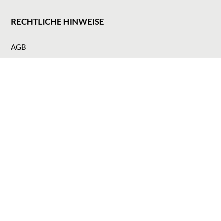
RECHTLICHE HINWEISE
AGB
Impressum
Datenschutz
ZAHLUNGSMETHODEN
Cookie-Einstellungen
2025 © Juwelier Klink GmbH.